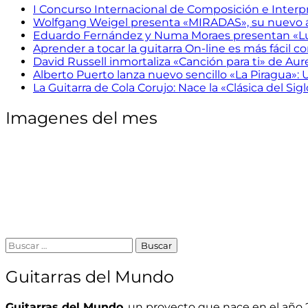
I Concurso Internacional de Composición e Interpr
Wolfgang Weigel presenta «MIRADAS», su nuevo
Eduardo Fernández y Numa Moraes presentan «Lu
Aprender a tocar la guitarra On-line es más fácil con
David Russell inmortaliza «Canción para ti» de Aur
Alberto Puerto lanza nuevo sencillo «La Piragua»: U
La Guitarra de Cola Corujo: Nace la «Clásica del Si
Imagenes del mes
Guitarras del Mundo
Guitarras del Mundo
, un proyecto que nace en el año 