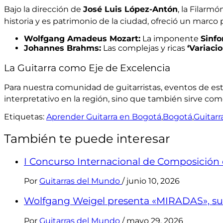
Bajo la dirección de
José Luis López-Antón
, la Filarm
historia y es patrimonio de la ciudad, ofreció un marc
Wolfgang Amadeus Mozart:
La imponente
Sinfon
Johannes Brahms:
Las complejas y ricas
‘Variaci
La Guitarra como Eje de Excelencia
Para nuestra comunidad de guitarristas, eventos de esta 
interpretativo en la región, sino que también sirve c
Etiquetas:
Aprender Guitarra en Bogotá
,
Bogotá
,
Guitarr
También te puede interesar
I Concurso Internacional de Composición e
Por
Guitarras del Mundo
/
junio 10, 2026
Wolfgang Weigel presenta «MIRADAS», s
Por
Guitarras del Mundo
/
mayo 29, 2026