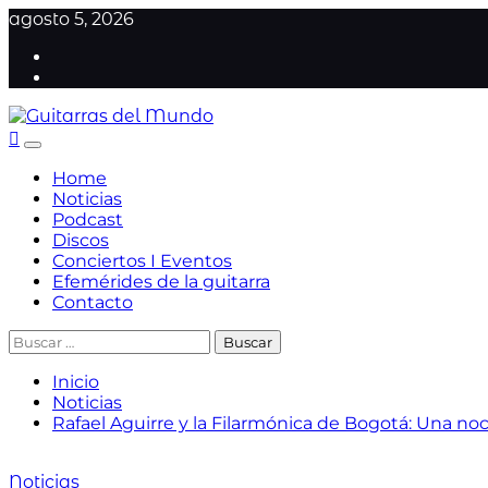
agosto 5, 2026
Guitarras del Mundo
Sitio web dedicado a la guitarra clásica I Noticias de l
Home
Noticias
Podcast
Discos
Conciertos I Eventos
Efemérides de la guitarra
Contacto
Inicio
Noticias
Rafael Aguirre y la Filarmónica de Bogotá: Una no
Noticias