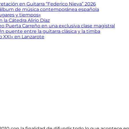
etación en Guitarra “Federico Nieva” 2026
 álbum de música contemporánea española
gares y tiempos»
 la Cátedra Alirio Díaz
eo Puerta Carreño en una exclusiva clase magistral
n puente entre la guitarra clásica y la timba
glo XXI» en Lanzarote
2010 con la finalidad de difundir todo lo que acontece en