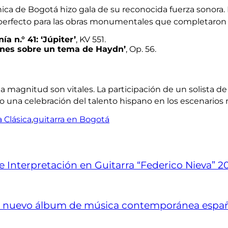
ónica de Bogotá hizo gala de su reconocida fuerza sonora
.
o perfecto para las obras monumentales que completaron 
ía n.° 41: ‘Júpiter’
, KV 551.
ones sobre un tema de Haydn’
, Op. 56.
magnitud son vitales. La participación de un solista de l
omo una celebración del talento hispano en los escenari
a Clásica
,
guitarra en Bogotá
 Interpretación en Guitarra “Federico Nieva” 2
u nuevo álbum de música contemporánea espa